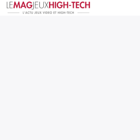
Jeux Vidéo
PC et Hardware
Smartphone et Tablettes
High-Tech
Mangas et Comics
TV, cinéma
Test