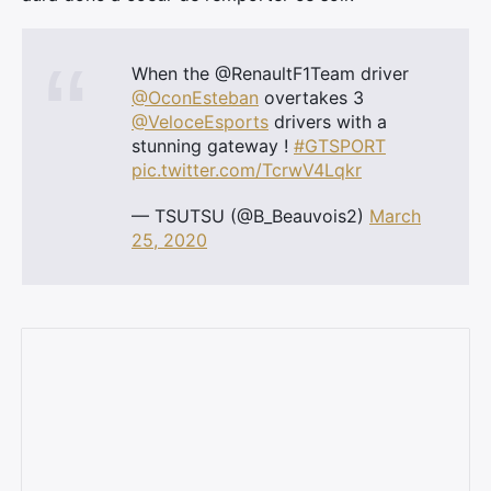
When the @RenaultF1Team driver
@OconEsteban
overtakes 3
@VeloceEsports
drivers with a
stunning gateway !
#GTSPORT
pic.twitter.com/TcrwV4Lqkr
— TSUTSU (@B_Beauvois2)
March
25, 2020