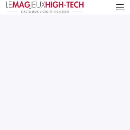
Jeux Vidéo
PC et Hardware
Smartphone et Tablettes
High-Tech
Mangas et Comics
TV, cinéma
Test