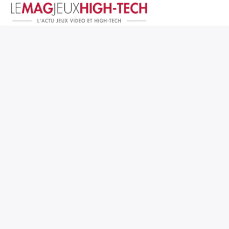
Jeux Vidéo
PC et Hardware
Smartphone et Tablettes
High-Tech
Mangas et Comics
TV, cinéma
Test