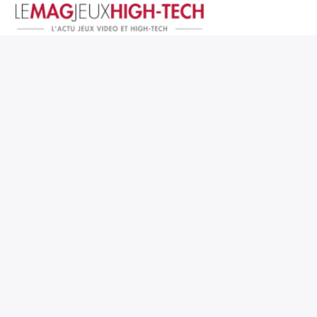
Jeux Vidéo
PC et Hardware
Smartphone et Tablettes
High-Tech
Mangas et Comics
TV, cinéma
Test