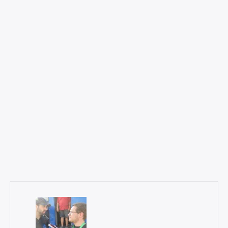
×
Rechercher
: