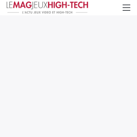
Jeux Vidéo
PC et Hardware
Smartphone et Tablettes
High-Tech
Mangas et Comics
TV, cinéma
Test