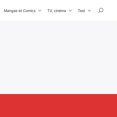
×
Mangas et Comics
TV, cinéma
Test