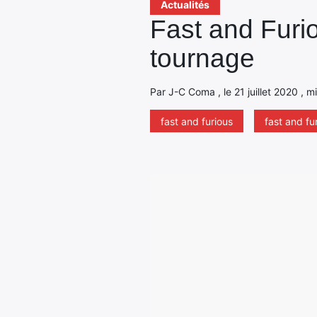
Actualités
Fast and Furio
tournage
Par J-C Coma , le 21 juillet 2020 , 
fast and furious
fast and fu