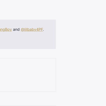
ungBoy
and
@lilbaby4PF
.