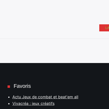
L
Favoris
Actu Jeux de combat et beat'em all
Vivacréa : jeux créatifs