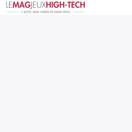
Jeux Vidéo
PC et Hardware
Smartphone et Tablettes
High-Tech
Mangas et Comics
TV, cinéma
Test