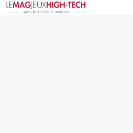
Jeux Vidéo
PC et Hardware
Smartphone et Tablettes
High-Tech
Mangas et Comics
TV, cinéma
Test