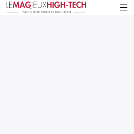
Jeux Vidéo
PC et Hardware
Smartphone et Tablettes
High-Tech
Mangas et Comics
TV, cinéma
Test