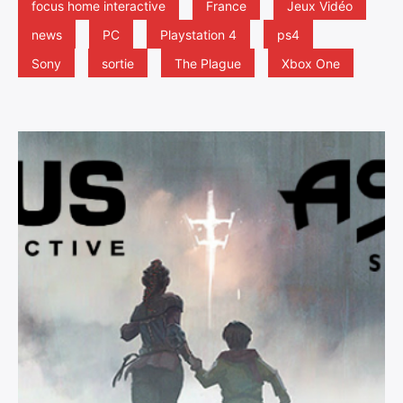
focus home interactive
France
Jeux Vidéo
news
PC
Playstation 4
ps4
Sony
sortie
The Plague
Xbox One