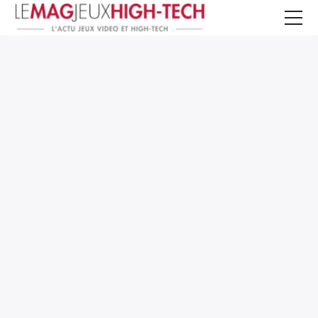
Jeux Vidéo
PC et Hardware
Smartphone et Tablettes
High-Tech
Mangas et Comics
TV, cinéma
Test