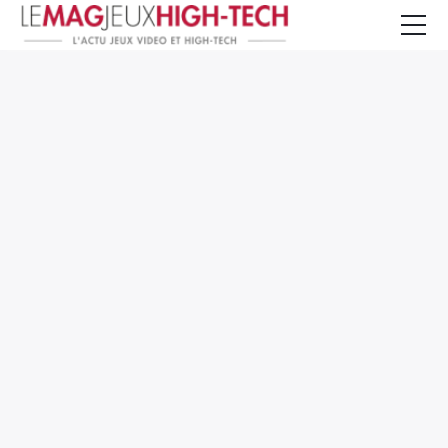
Jeux Vidéo
PC et Hardware
Smartphone et Tablettes
High-Tech
Mangas et Comics
TV, cinéma
Test