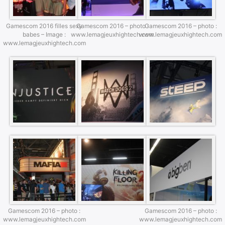
Gamescom 2016 filles sexy
Gamescom 2016 – photo :
Gamescom 2016 – photo :
babes – Image :
www.lemagjeuxhightech.com
www.lemagjeuxhightech.com
www.lemagjeuxhightech.com
×
Rechercher
:
Gamescom 2016 – photo :
Gamescom 2016 – photo :
www.lemagjeuxhightech.com
www.lemagjeuxhightech.com