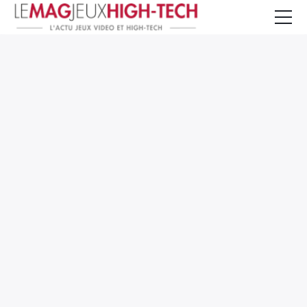
Jeux Vidéo
PC et Hardware
Smartphone et Tablettes
High-Tech
Mangas et Comics
TV, cinéma
Test