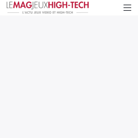
Jeux Vidéo
PC et Hardware
Smartphone et Tablettes
High-Tech
Mangas et Comics
TV, cinéma
Test