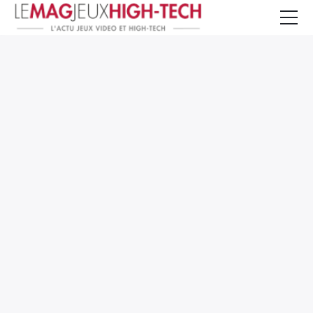
Jeux Vidéo
PC et Hardware
Smartphone et Tablettes
High-Tech
Mangas et Comics
TV, cinéma
Test