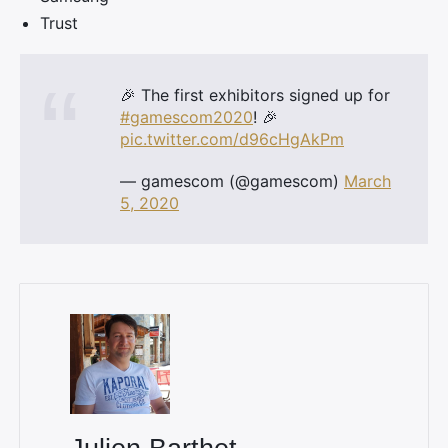
Trust
×
🎉 The first exhibitors signed up for
#gamescom2020
! 🎉
pic.twitter.com/d96cHgAkPm
Rechercher
— gamescom (@gamescom)
March
:
5, 2020