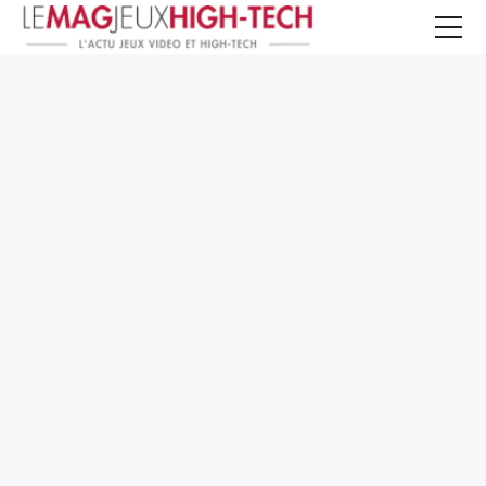
Jeux Vidéo
PC et Hardware
Smartphone et Tablettes
High-Tech
Mangas et Comics
TV, cinéma
Test