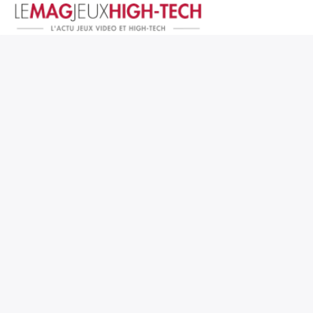
Jeux Vidéo
PC et Hardware
Smartphone et Tablettes
High-Tech
Mangas et Comics
TV, cinéma
Test