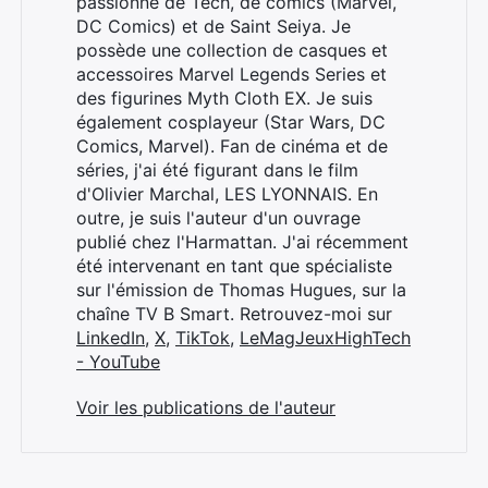
passionné de Tech, de comics (Marvel,
DC Comics) et de Saint Seiya. Je
possède une collection de casques et
accessoires Marvel Legends Series et
des figurines Myth Cloth EX. Je suis
également cosplayeur (Star Wars, DC
Comics, Marvel). Fan de cinéma et de
séries, j'ai été figurant dans le film
d'Olivier Marchal, LES LYONNAIS. En
outre, je suis l'auteur d'un ouvrage
publié chez l'Harmattan. J'ai récemment
été intervenant en tant que spécialiste
sur l'émission de Thomas Hugues, sur la
chaîne TV B Smart. Retrouvez-moi sur
LinkedIn
,
X
,
TikTok
,
LeMagJeuxHighTech
- YouTube
Voir les publications de l'auteur