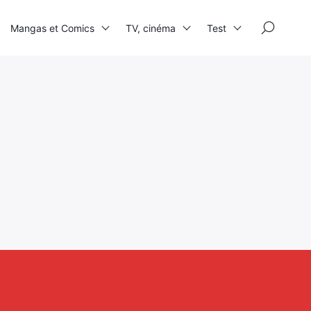
×
Mangas et Comics
TV, cinéma
Test