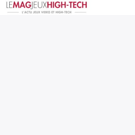
Jeux Vidéo
PC et Hardware
Smartphone et Tablettes
High-Tech
Mangas et Comics
TV, cinéma
Test