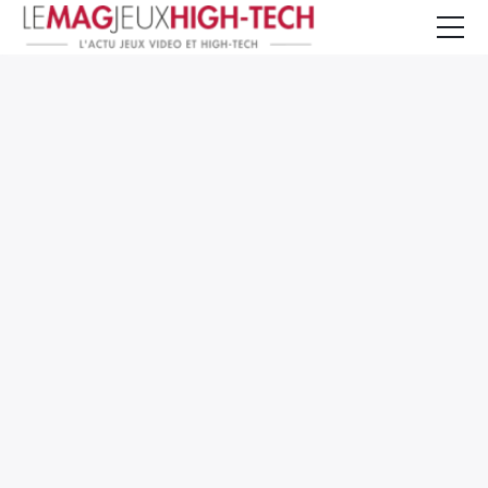
Jeux Vidéo
PC et Hardware
Smartphone et Tablettes
High-Tech
Mangas et Comics
TV, cinéma
Test