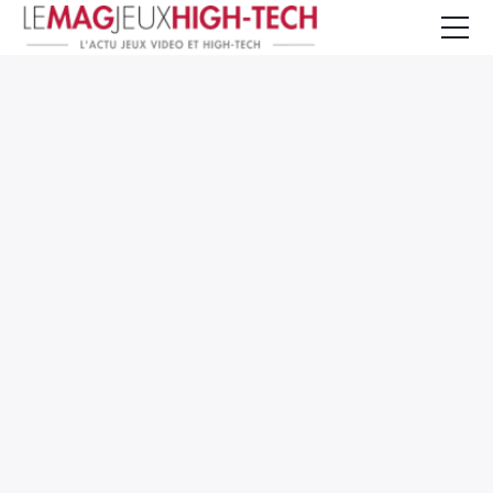
Jeux Vidéo
PC et Hardware
Smartphone et Tablettes
High-Tech
Mangas et Comics
TV, cinéma
Test