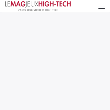
Jeux Vidéo
PC et Hardware
Smartphone et Tablettes
High-Tech
Mangas et Comics
TV, cinéma
Test