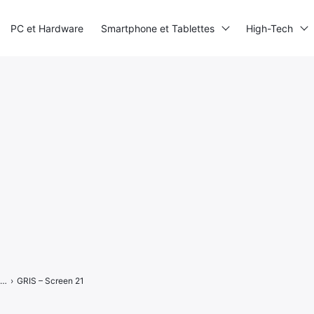
PC et Hardware
Smartphone et Tablettes
High-Tech
Gris : mettez de la couleur sur vos émotions
›
GRIS – Screen 21