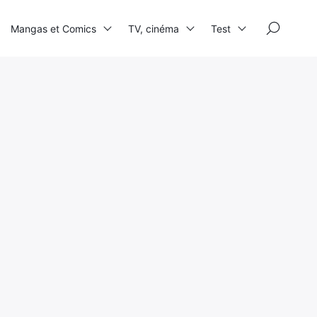
×
Mangas et Comics
TV, cinéma
Test