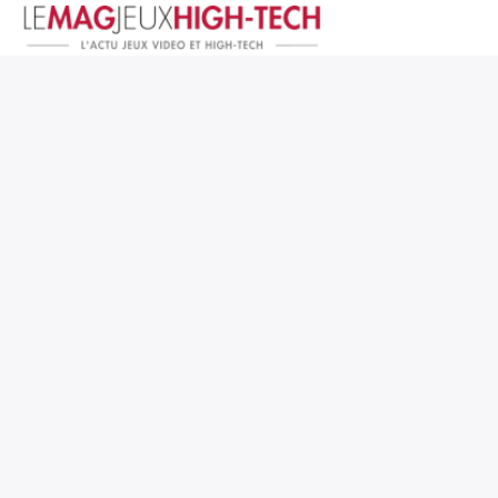
Jeux Vidéo
PC et Hardware
Smartphone et Tablettes
High-Tech
Mangas et Comics
TV, cinéma
Test