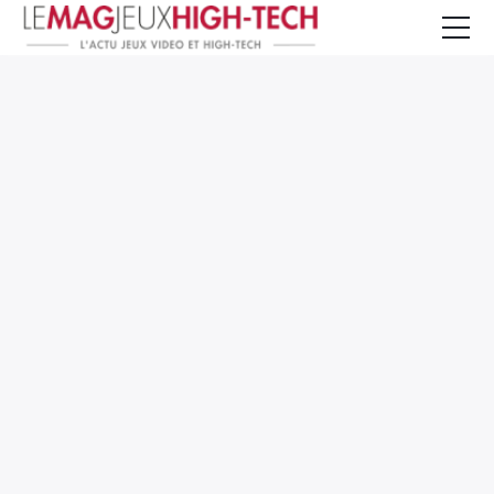
Jeux Vidéo
PC et Hardware
Smartphone et Tablettes
High-Tech
Mangas et Comics
TV, cinéma
Test