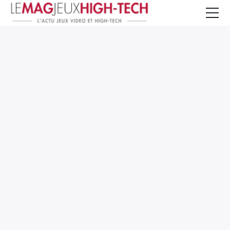
Jeux Vidéo
PC et Hardware
Smartphone et Tablettes
High-Tech
Mangas et Comics
TV, cinéma
Test