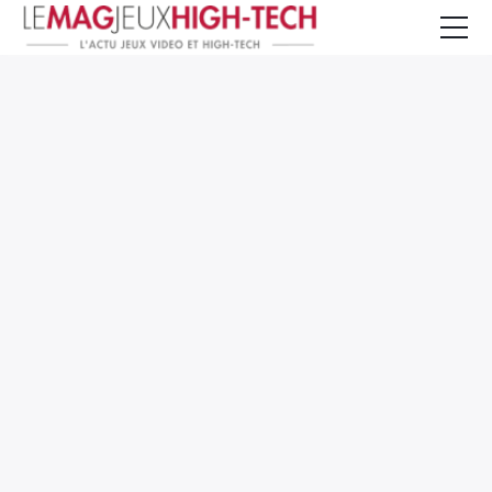
Jeux Vidéo
PC et Hardware
Smartphone et Tablettes
High-Tech
Mangas et Comics
TV, cinéma
Test