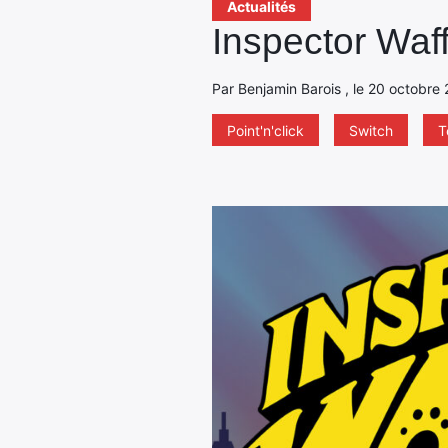
Actualités
Inspector Waffl
Par Benjamin Barois , le 20 octobre 
Point'n'click
Switch
T