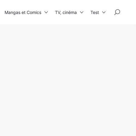
×
Mangas et Comics
TV, cinéma
Test