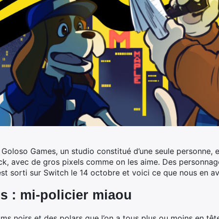
e Goloso Games, un studio constitué d’une seule personne, e
click, avec de gros pixels comme on les aime. Des personn
st sorti sur Switch le 14 octobre et voici ce que nous en a
s : mi-policier miaou
lms noirs et des polars que l’on a tous plus ou moins en têt