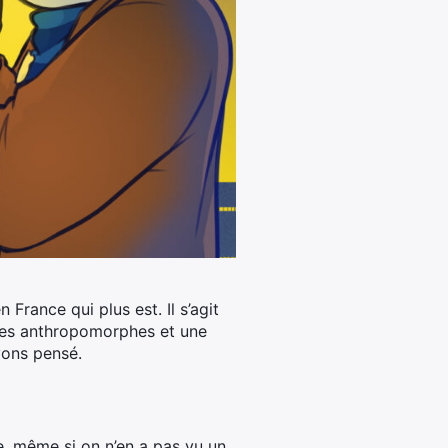
n France qui plus est.
Il s’agit
ages anthropomorphes et une
vons pensé.
e, même si on n’en a pas vu un.