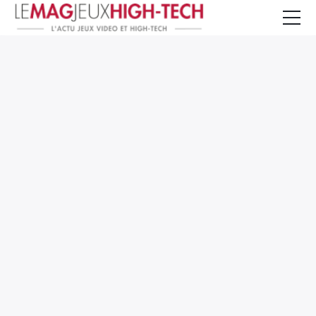
Jeux Vidéo
PC et Hardware
Smartphone et Tablettes
High-Tech
Mangas et Comics
TV, cinéma
Test