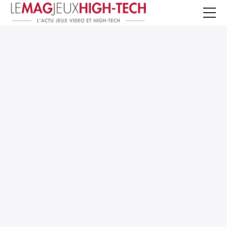
Jeux Vidéo
PC et Hardware
Smartphone et Tablettes
High-Tech
Mangas et Comics
TV, cinéma
Test