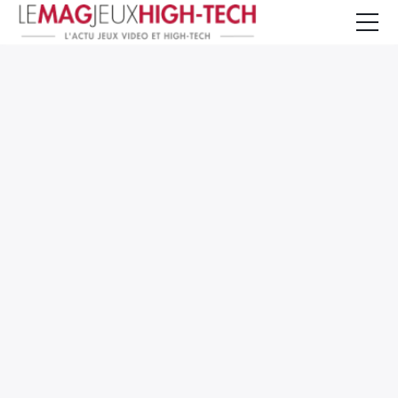
Jeux Vidéo
PC et Hardware
Smartphone et Tablettes
High-Tech
Mangas et Comics
TV, cinéma
Test