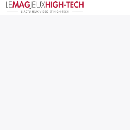
Jeux Vidéo
PC et Hardware
Smartphone et Tablettes
High-Tech
Mangas et Comics
TV, cinéma
Test