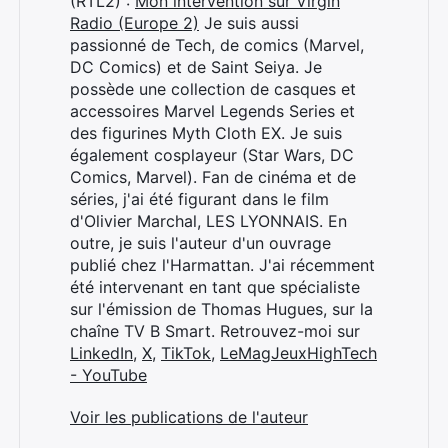
(RTL2) :
Mon intervention sur Virgin
Radio (Europe 2)
Je suis aussi
passionné de Tech, de comics (Marvel,
DC Comics) et de Saint Seiya. Je
possède une collection de casques et
accessoires Marvel Legends Series et
des figurines Myth Cloth EX. Je suis
également cosplayeur (Star Wars, DC
Comics, Marvel). Fan de cinéma et de
séries, j'ai été figurant dans le film
d'Olivier Marchal, LES LYONNAIS. En
outre, je suis l'auteur d'un ouvrage
publié chez l'Harmattan. J'ai récemment
été intervenant en tant que spécialiste
sur l'émission de Thomas Hugues, sur la
chaîne TV B Smart. Retrouvez-moi sur
LinkedIn
,
X
,
TikTok
,
LeMagJeuxHighTech
- YouTube
Voir les publications de l'auteur