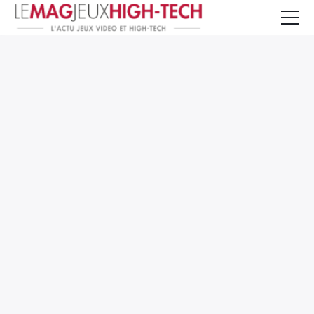
Jeux Vidéo
PC et Hardware
Smartphone et Tablettes
High-Tech
Mangas et Comics
TV, cinéma
Test