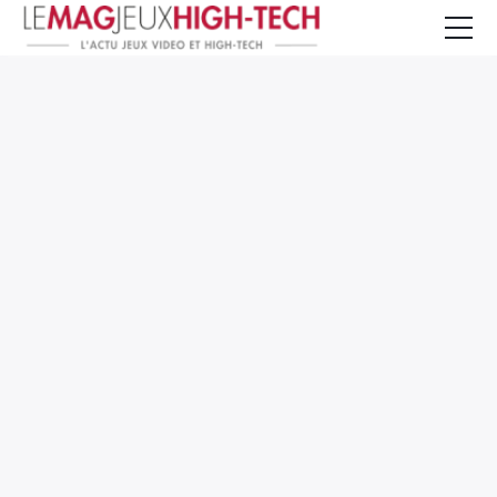
Jeux Vidéo
PC et Hardware
Smartphone et Tablettes
High-Tech
Mangas et Comics
TV, cinéma
Test