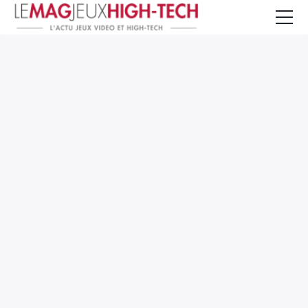
Jeux Vidéo
PC et Hardware
Smartphone et Tablettes
High-Tech
Mangas et Comics
TV, cinéma
Test