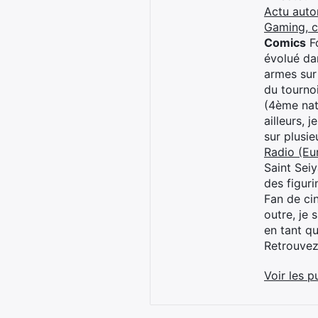
Actu auto
Gaming, 
Comics
Fo
évolué dan
armes sur
du tourno
(4ème nat
ailleurs, 
sur plusi
Radio (Eu
Saint Sei
des figur
Fan de cin
outre, je 
en tant q
Retrouve
Voir les p