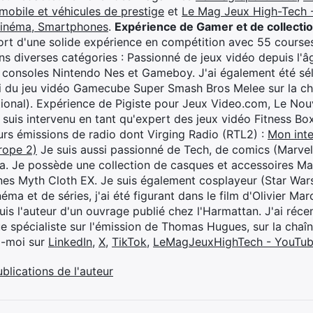
mobile et véhicules de prestige
et
Le Mag Jeux High-Tech -
cinéma, Smartphones
.
Expérience de Gamer et de collecti
rt d'une solide expérience en compétition avec 55 courses
s diverses catégories : Passionné de jeux vidéo depuis l'âge
 consoles Nintendo Nes et Gameboy. J'ai également été séle
i du jeu vidéo Gamecube Super Smash Bros Melee sur la 
ional). Expérience de Pigiste pour Jeux Video.com, Le Nouv
je suis intervenu en tant qu'expert des jeux vidéo Fitness B
eurs émissions de radio dont Virging Radio (RTL2) :
Mon inte
rope 2)
Je suis aussi passionné de Tech, de comics (Marve
ya. Je possède une collection de casques et accessoires Ma
ines Myth Cloth EX. Je suis également cosplayeur (Star War
éma et de séries, j'ai été figurant dans le film d'Olivier M
suis l'auteur d'un ouvrage publié chez l'Harmattan. J'ai ré
ue spécialiste sur l'émission de Thomas Hugues, sur la chaî
z-moi sur
LinkedIn
,
X
,
TikTok
,
LeMagJeuxHighTech - YouTu
ublications de l'auteur