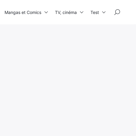
×
Mangas et Comics
TV, cinéma
Test