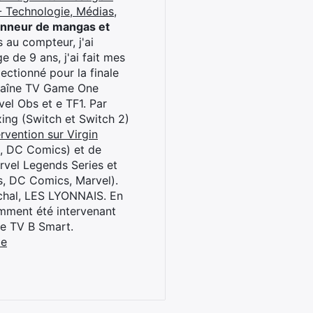
 Technologie, Médias,
onneur de mangas et
 au compteur, j'ai
 de 9 ans, j'ai fait mes
ctionné pour la finale
chaîne TV Game One
el Obs et e TF1. Par
oxing (Switch et Switch 2)
rvention sur Virgin
l, DC Comics) et de
rvel Legends Series et
s, DC Comics, Marvel).
archal, LES LYONNAIS. En
cemment été intervenant
ne TV B Smart.
be