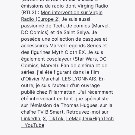
émissions de radio dont Virging Radio
(RTL2) :
Mon intervention sur Virgin
Radio (Europe 2)
Je suis aussi
passionné de Tech, de comics (Marvel,
DC Comics) et de Saint Seiya. Je
possède une collection de casques et
accessoires Marvel Legends Series et
des figurines Myth Cloth EX. Je suis
également cosplayeur (Star Wars, DC
Comics, Marvel). Fan de cinéma et de
séries, j'ai été figurant dans le film
d'Olivier Marchal, LES LYONNAIS. En
outre, je suis l'auteur d'un ouvrage
publié chez l'Harmattan. J'ai récemment
été intervenant en tant que spécialiste
sur l'émission de Thomas Hugues, sur la
chaîne TV B Smart. Retrouvez-moi sur
LinkedIn
,
X
,
TikTok
,
LeMagJeuxHighTech
- YouTube