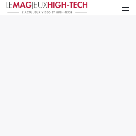
Jeux Vidéo
PC et Hardware
Smartphone et Tablettes
High-Tech
Mangas et Comics
TV, cinéma
Test