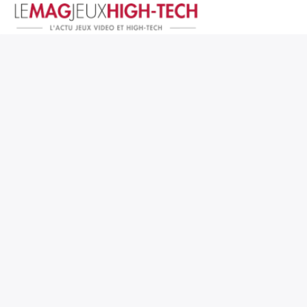
Jeux Vidéo
PC et Hardware
Smartphone et Tablettes
High-Tech
Mangas et Comics
TV, cinéma
Test