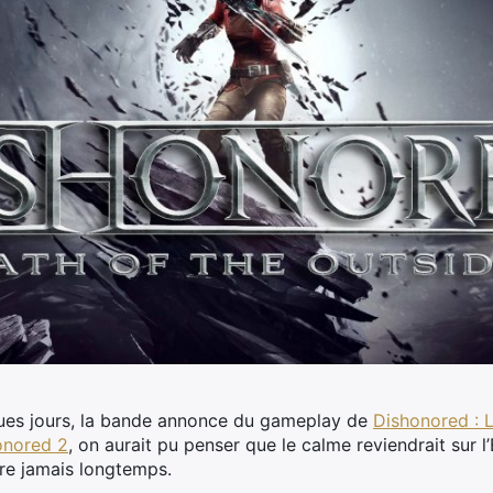
lques jours, la bande annonce du gameplay de
Dishonored : L
onored 2
, on aurait pu penser que le calme reviendrait sur l
re jamais longtemps.