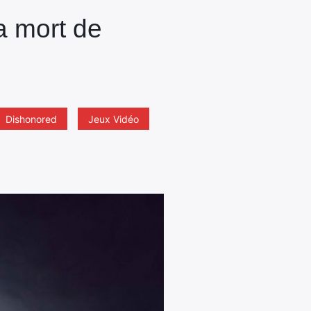
a mort de
Dishonored
Jeux Vidéo