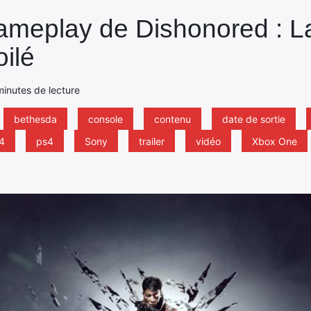
 gameplay de Dishonored : L
oilé
minutes de lecture
bethesda
console
contenu
date de sortie
 4
ps4
Sony
trailer
vidéo
Xbox One