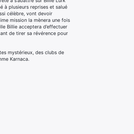
te à s’abattre sur Billie Lurk
à plusieurs reprises et salué
ssi célèbre, vont devoir
ltime mission la mènera une fois
le Billie acceptera d’effectuer
vant de tirer sa révérence pour
tes mystérieux, des clubs de
omme Karnaca.