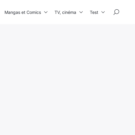
×
Mangas et Comics
TV, cinéma
Test