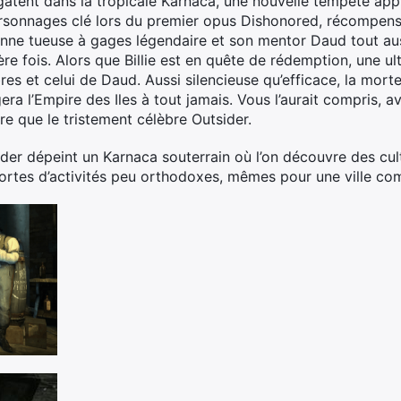
âtent dans la tropicale Karnaca, une nouvelle tempête apprê
sonnages clé lors du premier opus Dishonored, récompensé 
ncienne tueuse à gages légendaire et son mentor Daud tout au
re fois. Alors que Billie est en quête de rédemption, une u
es et celui de Daud. Aussi silencieuse qu’efficace, la mortel
era l’Empire des Iles à tout jamais. Vous l’aurait compris, a
tre que le tristement célèbre Outsider.
ider dépeint un Karnaca souterrain où l’on découvre des cul
sortes d’activités peu orthodoxes, mêmes pour une ville c