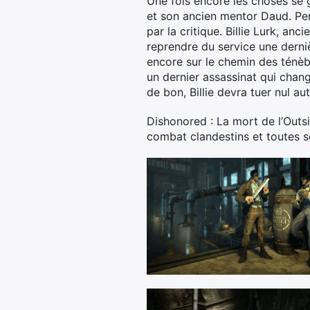
Une fois encore les choses se g
et son ancien mentor Daud. Per
par la critique. Billie Lurk, a
reprendre du service une derniè
encore sur le chemin des ténèbr
un dernier assassinat qui chang
de bon, Billie devra tuer nul au
Dishonored : La mort de l’Outs
combat clandestins et toutes 