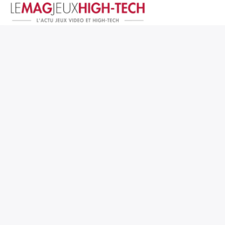
Jeux Vidéo
PC et Hardware
Smartphone et Tablettes
High-Tech
Mangas et Comics
TV, cinéma
Test