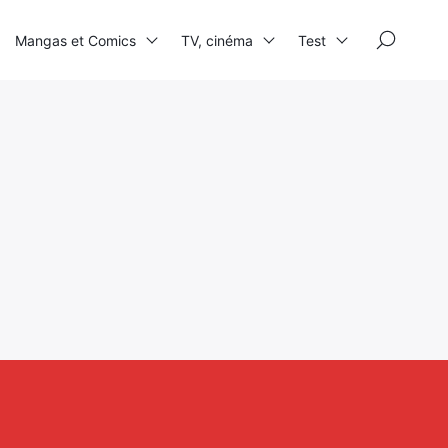
×
Mangas et Comics
TV, cinéma
Test