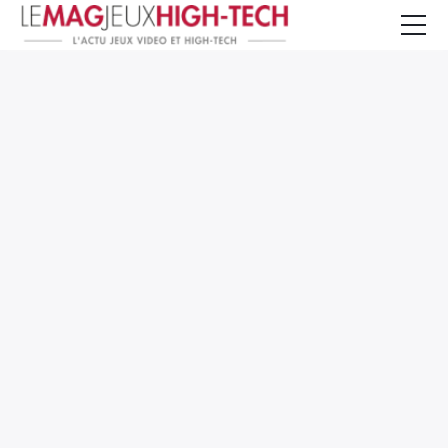
Jeux Vidéo
PC et Hardware
Smartphone et Tablettes
High-Tech
Mangas et Comics
TV, cinéma
Test