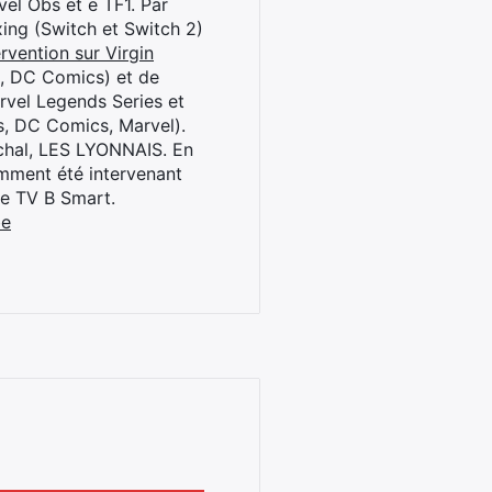
el Obs et e TF1. Par
oxing (Switch et Switch 2)
rvention sur Virgin
l, DC Comics) et de
rvel Legends Series et
s, DC Comics, Marvel).
archal, LES LYONNAIS. En
cemment été intervenant
ne TV B Smart.
be