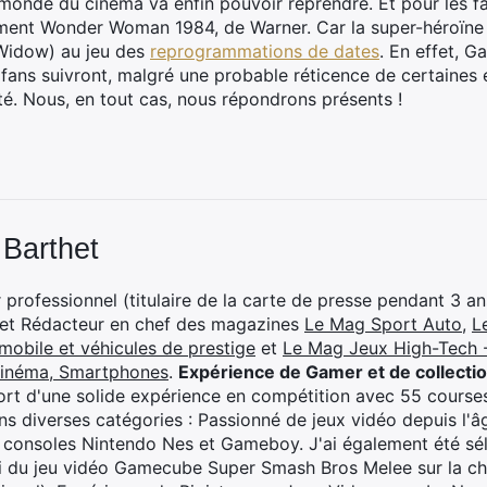
 monde du cinéma va enfin pouvoir reprendre. Et pour les fa
rément Wonder Woman 1984, de Warner. Car la super-héroïn
 Widow) au jeu des
reprogrammations de dates
. En effet, G
 fans suivront, malgré une probable réticence de certaines e
té. Nous, en tout cas, nous répondrons présents !
 Barthet
professionnel (titulaire de la carte de presse pendant 3 ans
 et Rédacteur en chef des magazines
Le Mag Sport Auto
,
L
mobile et véhicules de prestige
et
Le Mag Jeux High-Tech -
cinéma, Smartphones
.
Expérience de Gamer et de collecti
rt d'une solide expérience en compétition avec 55 courses
s diverses catégories : Passionné de jeux vidéo depuis l'âge
 consoles Nintendo Nes et Gameboy. J'ai également été séle
i du jeu vidéo Gamecube Super Smash Bros Melee sur la 