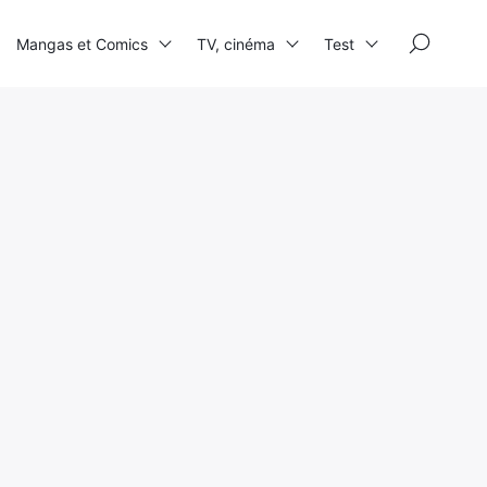
×
Mangas et Comics
TV, cinéma
Test