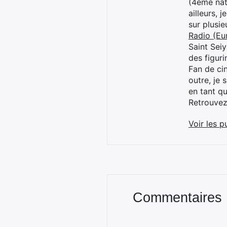
(4ème nat
ailleurs, 
sur plusi
Radio (Eu
Saint Sei
des figur
Fan de cin
outre, je 
en tant q
Retrouve
Voir les p
Commentaires