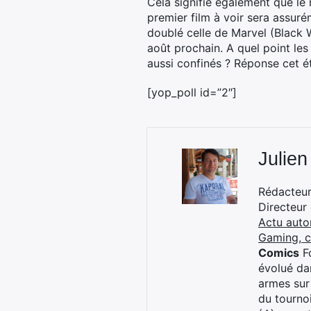
Cela signifie également que le
premier film à voir sera assu
doublé celle de Marvel (Black
août prochain. A quel point les
aussi confinés ? Réponse cet é
[yop_poll id=”2″]
Julien
Rédacteur 
Directeur
Actu auto
Gaming, 
Comics
Fo
évolué dan
armes sur
du tourno