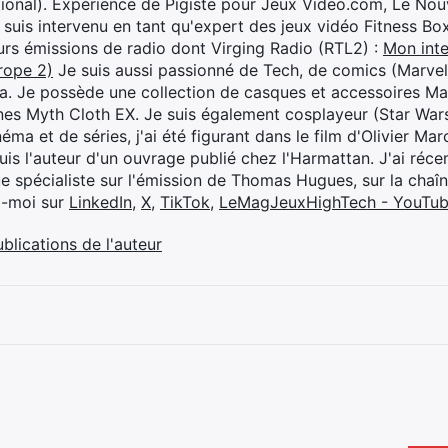
ional). Expérience de Pigiste pour Jeux Video.com, Le Nouv
je suis intervenu en tant qu'expert des jeux vidéo Fitness B
eurs émissions de radio dont Virging Radio (RTL2) :
Mon inte
rope 2)
Je suis aussi passionné de Tech, de comics (Marve
ya. Je possède une collection de casques et accessoires Ma
ines Myth Cloth EX. Je suis également cosplayeur (Star War
éma et de séries, j'ai été figurant dans le film d'Olivier M
suis l'auteur d'un ouvrage publié chez l'Harmattan. J'ai ré
ue spécialiste sur l'émission de Thomas Hugues, sur la chaî
z-moi sur
LinkedIn
,
X
,
TikTok
,
LeMagJeuxHighTech - YouTu
ublications de l'auteur