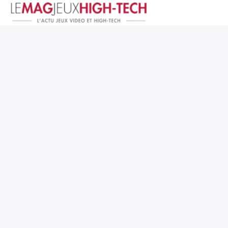
Jeux Vidéo
PC et Hardware
Smartphone et Tablettes
High-Tech
Mangas et Comics
TV, cinéma
Test