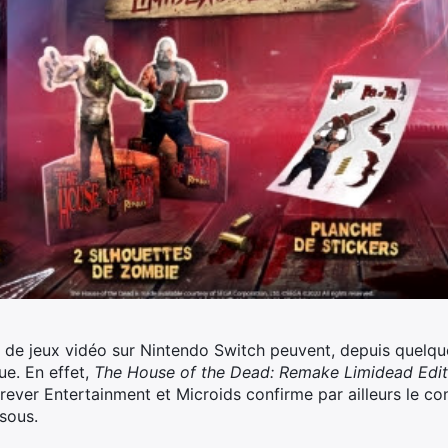
 de jeux vidéo sur Nintendo Switch peuvent, depuis quelque
ue.
En effet,
The House of the Dead: Remake Limidead Edi
rever Entertainment et Microids confirme par ailleurs le c
ssous.