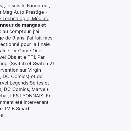
), je suis le Fondateur,
e Mag Auto Prestige -
 Technologie, Médias,
onneur de mangas et
 au compteur, j'ai
 de 9 ans, j'ai fait mes
ctionné pour la finale
chaîne TV Game One
el Obs et e TF1. Par
oxing (Switch et Switch 2)
rvention sur Virgin
l, DC Comics) et de
rvel Legends Series et
s, DC Comics, Marvel).
archal, LES LYONNAIS. En
cemment été intervenant
ne TV B Smart.
be