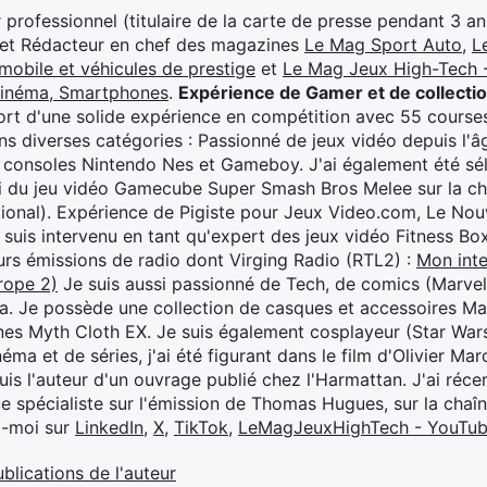
professionnel (titulaire de la carte de presse pendant 3 ans
 et Rédacteur en chef des magazines
Le Mag Sport Auto
,
L
mobile et véhicules de prestige
et
Le Mag Jeux High-Tech -
cinéma, Smartphones
.
Expérience de Gamer et de collecti
rt d'une solide expérience en compétition avec 55 courses
s diverses catégories : Passionné de jeux vidéo depuis l'âge
 consoles Nintendo Nes et Gameboy. J'ai également été séle
i du jeu vidéo Gamecube Super Smash Bros Melee sur la 
ional). Expérience de Pigiste pour Jeux Video.com, Le Nouv
je suis intervenu en tant qu'expert des jeux vidéo Fitness B
eurs émissions de radio dont Virging Radio (RTL2) :
Mon inte
rope 2)
Je suis aussi passionné de Tech, de comics (Marve
ya. Je possède une collection de casques et accessoires Ma
ines Myth Cloth EX. Je suis également cosplayeur (Star War
éma et de séries, j'ai été figurant dans le film d'Olivier M
suis l'auteur d'un ouvrage publié chez l'Harmattan. J'ai ré
ue spécialiste sur l'émission de Thomas Hugues, sur la chaî
z-moi sur
LinkedIn
,
X
,
TikTok
,
LeMagJeuxHighTech - YouTu
ublications de l'auteur