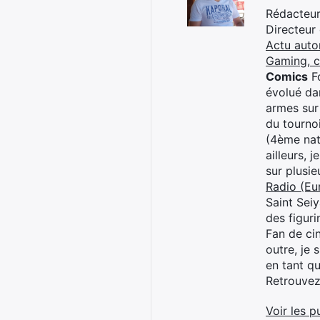
Rédacteur 
Directeur
Actu auto
Gaming, 
Comics
Fo
évolué dan
armes sur
du tourno
(4ème nat
ailleurs, 
sur plusi
Radio (Eu
Saint Sei
des figur
Fan de cin
outre, je 
en tant q
Retrouve
Voir les p