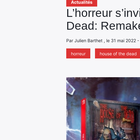
Actualités
L’horreur s’in
Dead: Remake
Par Julien Barthet , le 31 mai 2022 
horreur
house of the dead