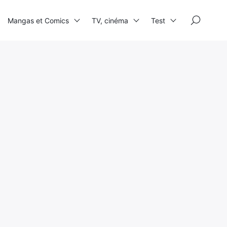
×
Mangas et Comics
TV, cinéma
Test