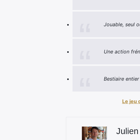
Jouable, seul o
Une action frén
Bestiaire entie
Le jeu 
Julien