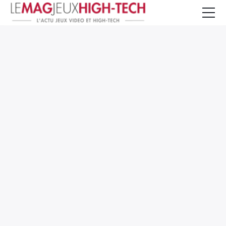
Jeux Vidéo
PC et Hardware
Smartphone et Tablettes
High-Tech
Mangas et Comics
TV, cinéma
Test