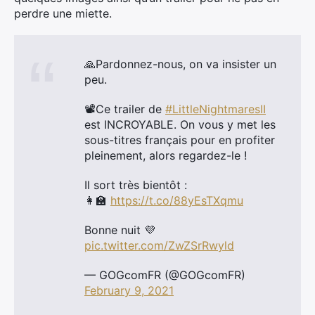
perdre une miette.
🙏Pardonnez-nous, on va insister un
peu.
📽️Ce trailer de
#LittleNightmaresII
est INCROYABLE. On vous y met les
sous-titres français pour en profiter
pleinement, alors regardez-le !
Il sort très bientôt :
👩‍🏫
https://t.co/88yEsTXqmu
Bonne nuit 💜
pic.twitter.com/ZwZSrRwyld
— GOGcomFR (@GOGcomFR)
February 9, 2021