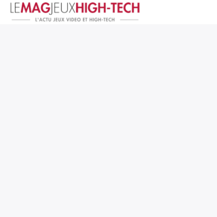
Jeux Vidéo
PC et Hardware
Smartphone et Tablettes
High-Tech
Mangas et Comics
TV, cinéma
Test