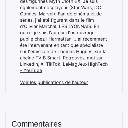
des figurines Myth Cloth EX. Je suis
également cosplayeur (Star Wars, DC
Comics, Marvel). Fan de cinéma et de
séries, j'ai été figurant dans le film
d'Olivier Marchal, LES LYONNAIS. En
outre, je suis l'auteur d'un ouvrage
publié chez l'Harmattan. J'ai récemment
été intervenant en tant que spécialiste
sur l'émission de Thomas Hugues, sur la
chaîne TV B Smart. Retrouvez-moi sur
LinkedIn
,
X
,
TikTok
,
LeMagJeuxHighTech
- YouTube
Voir les publications de l'auteur
Commentaires