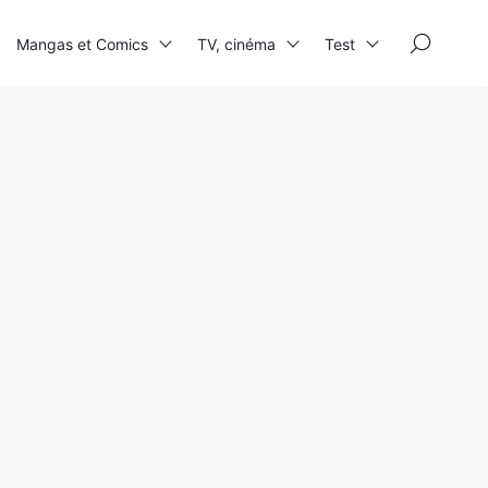
×
Mangas et Comics
TV, cinéma
Test