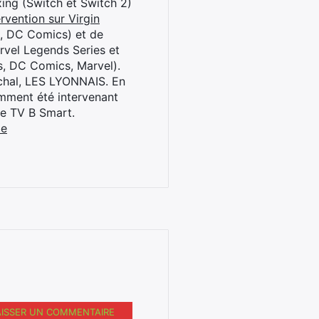
oxing (Switch et Switch 2)
rvention sur Virgin
l, DC Comics) et de
rvel Legends Series et
s, DC Comics, Marvel).
archal, LES LYONNAIS. En
cemment été intervenant
ne TV B Smart.
be
AISSER UN COMMENTAIRE