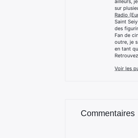
ailleurs, 
sur plusi
Radio (Eu
Saint Sei
des figur
Fan de cin
outre, je 
en tant q
Retrouve
Voir les p
Commentaires