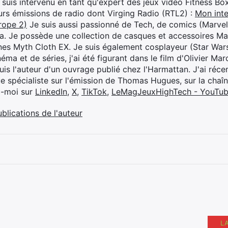
je suis intervenu en tant qu'expert des jeux vidéo Fitness B
eurs émissions de radio dont Virging Radio (RTL2) :
Mon inte
rope 2)
Je suis aussi passionné de Tech, de comics (Marve
ya. Je possède une collection de casques et accessoires Ma
ines Myth Cloth EX. Je suis également cosplayeur (Star War
éma et de séries, j'ai été figurant dans le film d'Olivier M
suis l'auteur d'un ouvrage publié chez l'Harmattan. J'ai ré
ue spécialiste sur l'émission de Thomas Hugues, sur la chaî
z-moi sur
LinkedIn
,
X
,
TikTok
,
LeMagJeuxHighTech - YouTu
ublications de l'auteur
L