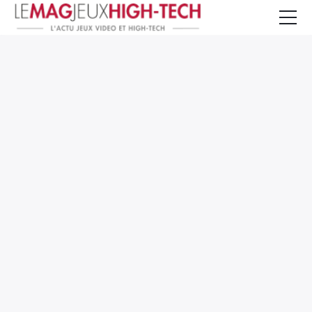
Jeux Vidéo
PC et Hardware
Smartphone et Tablettes
High-Tech
Mangas et Comics
TV, cinéma
Test