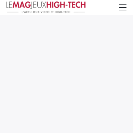
Jeux Vidéo
PC et Hardware
Smartphone et Tablettes
High-Tech
Mangas et Comics
TV, cinéma
Test